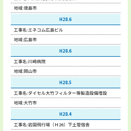
地域:
徳島市
H28.6
工事名:
エネコム広島ビル
地域:
広島市
H28.6
工事名:
川崎病院
地域:
岡山市
H28.5
工事名:
ダイセル大竹フィルター等製造設備増設
地域:
大竹市
H28.4
工事名:
岩国飛行場（Ｈ26）下土管宿舎