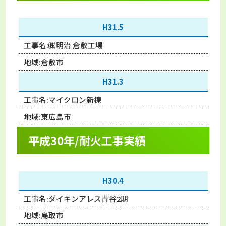
H31.5
工事名:
㈱明治 倉敷工場
地域:
倉敷市
H31.3
工事名:
マイクロン新棟
地域:
東広島市
平成30年/耐火工事実績
H30.4
工事名:
ダイキンアレス青谷2期
地域:
鳥取市