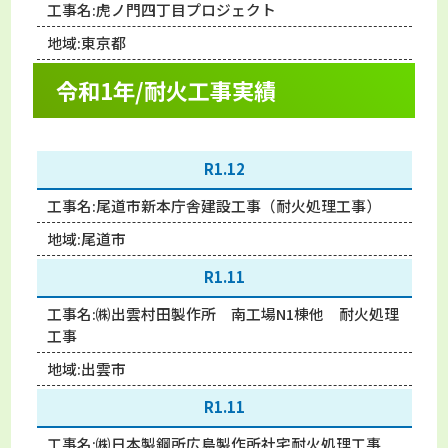
工事名:
虎ノ門四丁目プロジェクト
地域:
東京都
令和1年/耐火工事実績
R1.12
工事名:
尾道市新本庁舎建設工事（耐火処理工事）
地域:
尾道市
R1.11
工事名:
㈱出雲村田製作所 南工場N1棟他 耐火処理
工事
地域:
出雲市
R1.11
工事名:
㈱日本製鋼所広島製作所社宅耐火処理工事