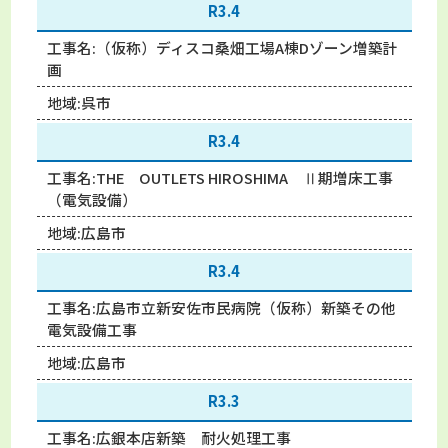
R3.4
工事名:
（仮称）ディスコ桑畑工場A棟Dゾーン増築計
画
地域:
呉市
R3.4
工事名:
THE OUTLETS HIROSHIMA Ⅱ期増床工事
（電気設備）
地域:
広島市
R3.4
工事名:
広島市立新安佐市民病院（仮称）新築その他
電気設備工事
地域:
広島市
R3.3
工事名:
広銀本店新築 耐火処理工事