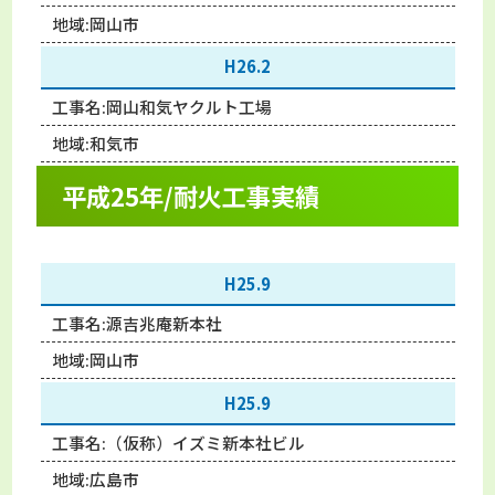
地域:
岡山市
H26.2
工事名:
岡山和気ヤクルト工場
地域:
和気市
平成25年/耐火工事実績
H25.9
工事名:
源吉兆庵新本社
地域:
岡山市
H25.9
工事名:
（仮称）イズミ新本社ビル
地域:
広島市