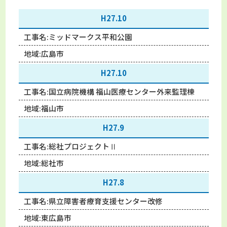
H27.10
工事名:
ミッドマークス平和公園
地域:
広島市
H27.10
工事名:
国立病院機構 福山医療センター外来監理棟
地域:
福山市
H27.9
工事名:
総社プロジェクトⅡ
地域:
総社市
H27.8
工事名:
県立障害者療育支援センター改修
地域:
東広島市