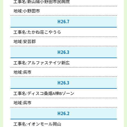
工事名:
新山陽小野田市民病院
地域:
小野田市
H26.7
工事名:
たかね荘こやうら
地域:
安芸郡
H26.3
工事名:
アルファステイツ新広
地域:
呉市
H26.3
工事名:
ディスコ桑畑A棟Bゾーン
地域:
呉市
H26.2
工事名:
イオンモール岡山