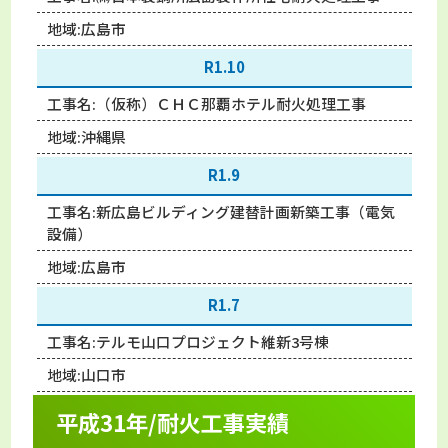
地域:
広島市
R1.10
工事名:
（仮称）ＣＨＣ那覇ホテル耐火処理工事
地域:
沖縄県
R1.9
工事名:
新広島ビルディング建替計画新築工事（電気
設備）
地域:
広島市
R1.7
工事名:
テルモ山口プロジェクト維新3号棟
地域:
山口市
平成31年/耐火工事実績