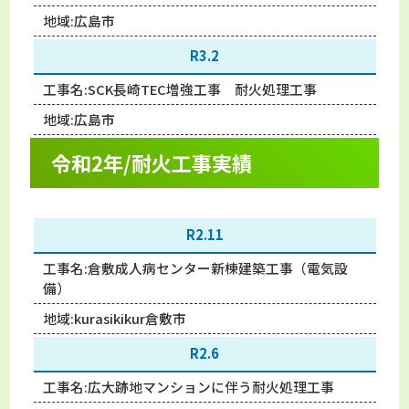
地域:
広島市
R3.2
工事名:
SCK長崎TEC増強工事 耐火処理工事
地域:
広島市
令和2年/耐火工事実績
R2.11
工事名:
倉敷成人病センター新棟建築工事（電気設
備）
地域:kurasikikur
倉敷市
R2.6
工事名:
広大跡地マンションに伴う耐火処理工事