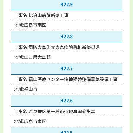
H22.9
工事名:
比治山病院新築工事
地域:
広島市南区
H22.8
工事名:
周防大島町立大島病院移転新築孤児
地域:
山口県大島郡
H22.7
工事名:
福山医療センター病棟建替整備電気設備工事
地域:
福山市
H22.6
工事名:
若草地区第一種市街地再開発事業
地域:
広島市東区
H22.5