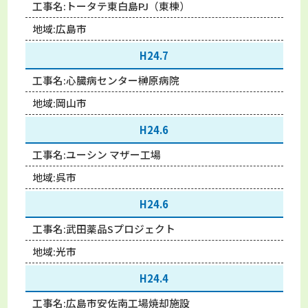
工事名:
トータテ東白島PJ（東棟）
地域:
広島市
H24.7
工事名:
心臓病センター榊原病院
地域:
岡山市
H24.6
工事名:
ユーシン マザー工場
地域:
呉市
H24.6
工事名:
武田薬品Sプロジェクト
地域:
光市
H24.4
工事名:
広島市安佐南工場焼却施設