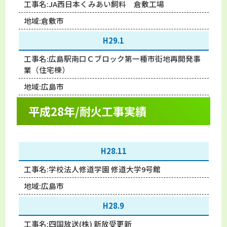
工事名:
JA西日本くみあい飼料 倉敷工場
地域:
倉敷市
H29.1
工事名:
広島駅南口Ｃブロック第一種市街地再開発事
業（住宅棟）
地域:
広島市
平成28年/耐火工事実績
H28.11
工事名:
学校法人修道学園 修道大学9号館
地域:
広島市
H28.9
工事名:
四国放送(株) 新放受更新