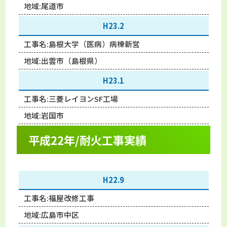
地域:
尾道市
H23.2
工事名:
島根大学（医病）病棟新営
地域:
出雲市（島根県）
H23.1
工事名:
三菱レイヨンSF工場
地域:
岩国市
平成22年/耐火工事実績
H22.9
工事名:
福屋改修工事
地域:
広島市中区