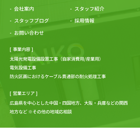
会社案内
スタッフ紹介
スタッフブログ
採用情報
お問い合わせ
事業内容
太陽光発電設備
設置
工事
（
自家消費用
/産業用）
電気
設備
工事
防火区画におけるケーブル貫通部の
耐火
処理
工事
営業エリア
広島
県を中心とした中国・四国地方、大阪・兵庫などの関⻄
地方など
※その他の地域応相談