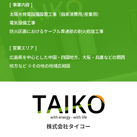
事業内容
太陽光発電設備
設置
工事
（
自家消費用
/産業用）
電気
設備
工事
防火区画におけるケーブル貫通部の
耐火
処理
工事
営業エリア
広島
県を中心とした中国・四国地方、大阪・兵庫などの関⻄
地方など
※その他の地域応相談
株式会社タイコー