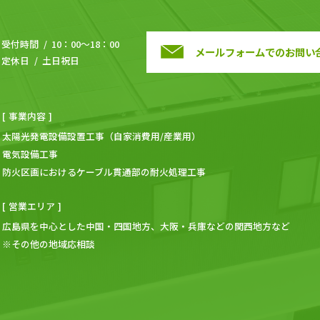
受付時間
10：00～18：00
メールフォームでのお問い
定休日
土日祝日
事業内容
太陽光発電設備
設置
工事
（
自家消費用
/産業用）
電気
設備
工事
防火区画におけるケーブル貫通部の
耐火
処理
工事
営業エリア
広島
県を中心とした中国・四国地方、大阪・兵庫などの関⻄地方など
※その他の地域応相談