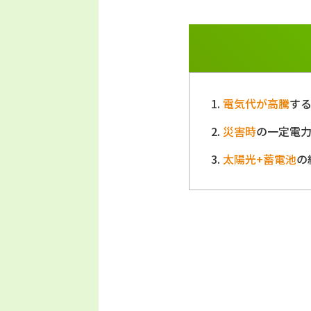
電気代が高騰
す
災害時
の一定電
太陽光+蓄電池
の